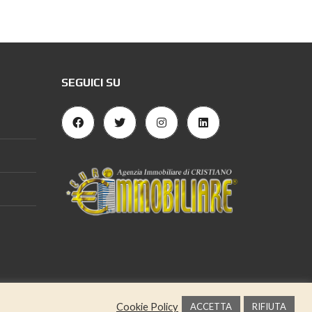
SEGUICI SU
Cookie Policy
ACCETTA
RIFIUTA
ovanni Cristiano - P.IVA 07752050729 | Powered by
MIDO