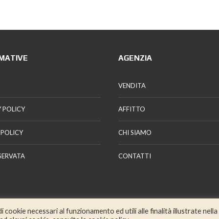
MATIVE
AGENZIA
VENDITA
 POLICY
AFFITTO
 POLICY
CHI SIAMO
SERVATA
CONTATTI
 cookie necessari al funzionamento ed utili alle finalità illustrate nella
© Gi