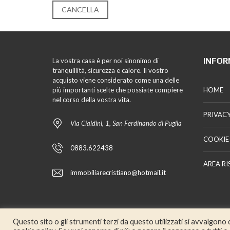
CANCELLA
INFOR
La vostra casa è per noi sinonimo di
tranquillità, sicurezza e calore. Il vostro
acquisto viene considerato come una delle
più importanti scelte che possiate compiere
HOME
nel corso della vostra vita.
PRIVACY
Via Cialdini, 1, San Ferdinando di Puglia
COOKIE
0883.622438
AREA RI
immobiliarecristiano@hotmail.it
Questo sito o gli strumenti terzi da questo utilizzati si avvalgono di