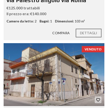
via Palestro angolo via Roma
€125.000 trattabili
Il prezzo era: €140.000
Camere da letto:
2
Bagni:
1
Dimensioni:
103 m²
COMPARA
DETTAGLI
VENDUTO