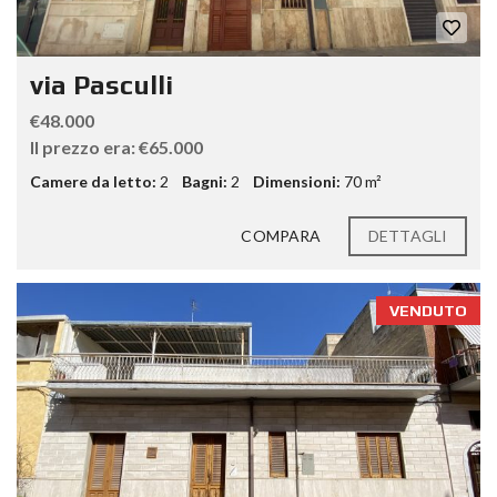
via Pasculli
€48.000
Il prezzo era: €65.000
Camere da letto:
2
Bagni:
2
Dimensioni:
70 m²
COMPARA
DETTAGLI
VENDUTO