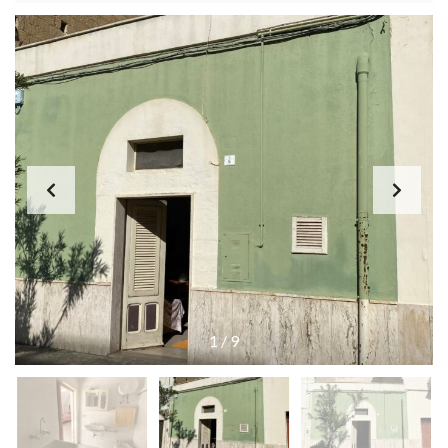
1
/
9