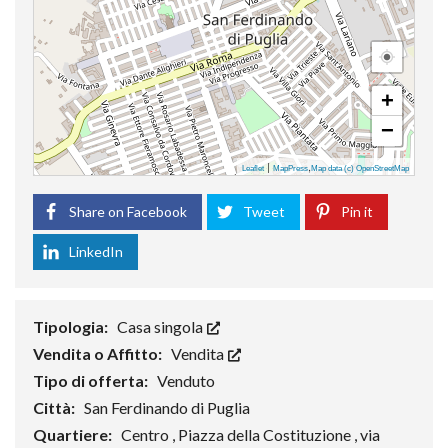
+
−
|
,
Leaflet
MapPress
Map data (c) OpenStreetMap
Share on Facebook
Tweet
Pin it
LinkedIn
Tipologia:
Casa singola
Vendita o Affitto:
Vendita
Tipo di offerta:
Venduto
Città:
San Ferdinando di Puglia
Quartiere:
Centro , Piazza della Costituzione , via