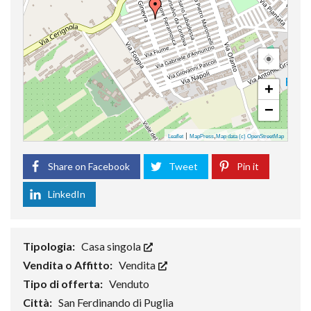
+
−
|
,
Leaflet
MapPress
Map data (c) OpenStreetMap
Share on Facebook
Tweet
Pin it
LinkedIn
Tipologia:
Casa singola
Vendita o Affitto:
Vendita
Tipo di offerta:
Venduto
Città:
San Ferdinando di Puglia