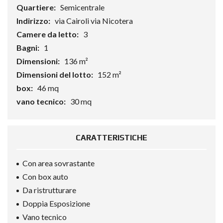
Quartiere:
Semicentrale
Indirizzo:
via Cairoli via Nicotera
Camere da letto:
3
Bagni:
1
Dimensioni:
136 m²
Dimensioni del lotto:
152 m²
box:
46 mq
vano tecnico:
30 mq
CARATTERISTICHE
Con area sovrastante
Con box auto
Da ristrutturare
Doppia Esposizione
Vano tecnico