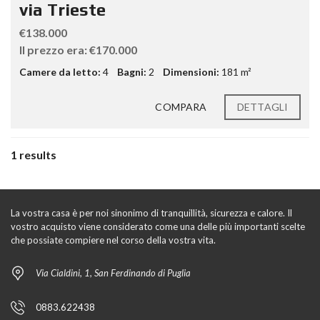
via Trieste
€138.000
Il prezzo era: €170.000
Camere da letto:
4
Bagni:
2
Dimensioni:
181 m²
COMPARA
DETTAGLI
1 results
La vostra casa è per noi sinonimo di tranquillità, sicurezza e calore. Il
vostro acquisto viene considerato come una delle più importanti scelte
che possiate compiere nel corso della vostra vita.
Via Cialdini, 1, San Ferdinando di Puglia
0883.622438