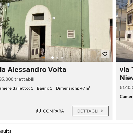
ia Alessandro Volta
via
Nie
35.000 trattabili
€140.0
amere da letto:
1
Bagni:
1
Dimensioni:
47 m²
Camere
COMPARA
DETTAGLI
esults