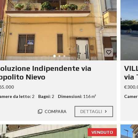
oluzione Indipendente via
VIL
ppolito Nievo
via 
65.000
€300.
amere da letto:
2
Bagni:
2
Dimensioni:
116 m²
Camere
COMPARA
DETTAGLI
VENDUTO