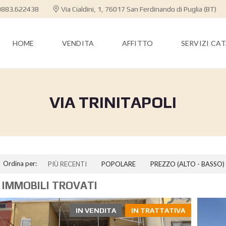
883.622438
Via Cialdini, 1, 76017 San Ferdinando di Puglia (BT)
HOME
VENDITA
AFFITTO
SERVIZI CA
VIA TRINITAPOLI
Ordina per:
PIÙ RECENTI
POPOLARE
PREZZO (ALTO - BASSO)
 IMMOBILI TROVATI
IN VENDITA
IN TRATTATIVA