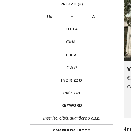
PREZZO
(€)
CITTÀ
Città
C.A.P.
v
€
INDIRIZZO
C
KEYWORD
4 r
CAMERE DA LETTO